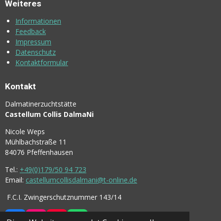
L
L
L
L
Weiteres
E
E
E
E
N
N
N
N
Informationen
Feedback
Impressum
Datenschutz
Kontaktformular
Kontakt
Dalmatinerzuchtstätte
Castellum Collis DalmaNi
Nicole Weps
Mühlbachstraße 11
84076 Pfeffenhausen
Tel.:
+49(0)179/50 94 723
Email:
castellumcollisdalmani@t-online.de
F.C.I. Zwingerschutznummer 143/14