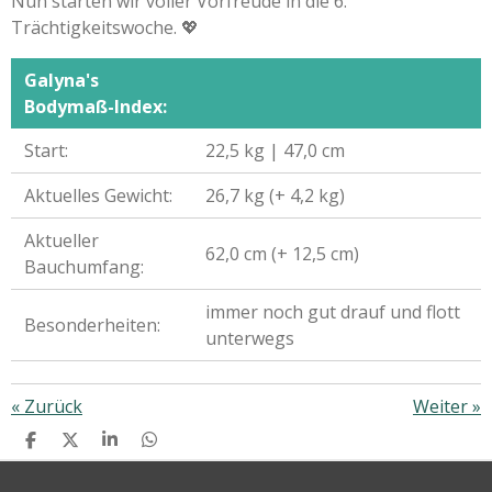
Nun starten wir voller Vorfreude in die 6.
Trächtigkeitswoche. 💖
Galyna's
Bodymaß-Index:
Start:
22,5 kg | 47,0 cm
Aktuelles Gewicht:
26,7 kg (+ 4,2 kg)
Aktueller
62,0 cm (+ 12,5 cm)
Bauchumfang:
immer noch gut drauf und flott
Besonderheiten:
unterwegs
«
Zurück
Weiter
»
T
T
T
T
E
E
E
E
I
I
I
I