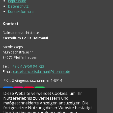
Impressum
Datenschutz
Kontaktformular
Kontakt
Dalmatinerzuchtstätte
Castellum Collis DalmaNi
Nicole Weps
Mühlbachstraße 11
84076 Pfeffenhausen
Tel.:
+49(0)179/50 94 723
Email:
castellumcollisdalmani@t-online.de
F.C.I. Zwingerschutznummer 143/14
Diese Website verwendet Cookies, um Ihr
F
I
Y
W
Nutzererlebnis zu verbessern und
A
N
O
H
maßgeschneiderte Anzeigen anzuzeigen. Die
C
S
U
A
© 2026 Castellum Collis DalmaNi
fortgesetzte Nutzung dieser Website bestätigt
E
T
T
T
Mit Unterstützung von
Webador
Ihre Zustimmung zur Verwendung von
B
A
U
S