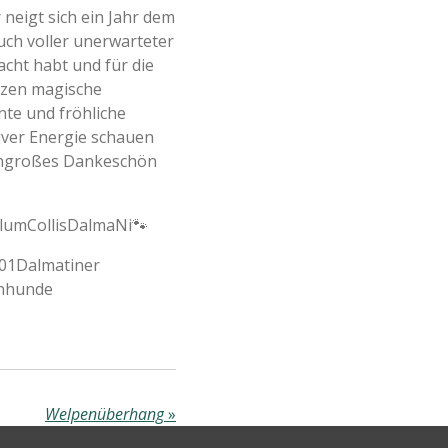
neigt sich ein Jahr dem
auch voller unerwarteter
cht habt und für die
rzen magische
te und fröhliche
tiver Energie schauen
esengroßes Dankeschön
llumCollisDalmaNi🐾
101Dalmatiner
enhunde
Welpenüberhang
»