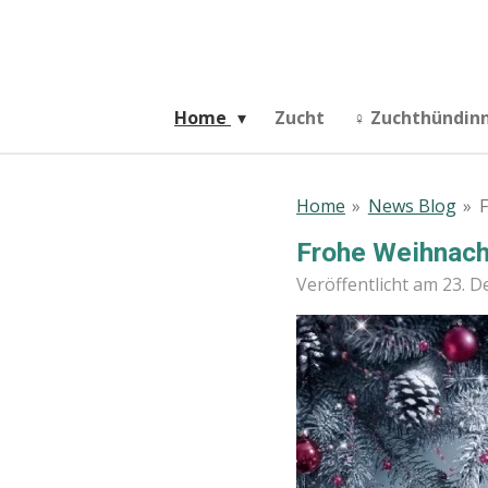
Zum
Hauptinhalt
springen
Home
Zucht
♀️ Zuchthündi
Home
»
News Blog
»
Frohe Weihnac
Veröffentlicht am 23. 