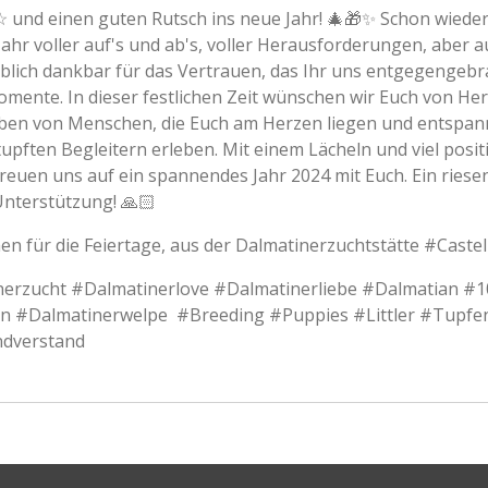
und einen guten Rutsch ins neue Jahr! 🎄🎁✨️ Schon wieder 
Jahr voller auf's und ab's, voller Herausforderungen, aber 
ublich dankbar für das Vertrauen, das Ihr uns entgegengebra
ente. In dieser festlichen Zeit wünschen wir Euch von He
en von Menschen, die Euch am Herzen liegen und entspann
upften Begleitern erleben. Mit einem Lächeln und viel posi
 freuen uns auf ein spannendes Jahr 2024 mit Euch. Ein ri
Unterstützung! 🙏🏻
n für die Feiertage, aus der Dalmatinerzuchtstätte #Caste
erzucht #Dalmatinerlove #Dalmatinerliebe #Dalmatian #
 #Dalmatinerwelpe #Breeding #Puppies #Littler #Tupf
dverstand